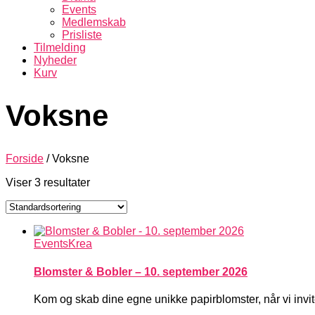
Events
Medlemskab
Prisliste
Tilmelding
Nyheder
Kurv
Voksne
Forside
/ Voksne
Viser 3 resultater
Events
Krea
Blomster & Bobler – 10. september 2026
Kom og skab dine egne unikke papirblomster, når v
i inv