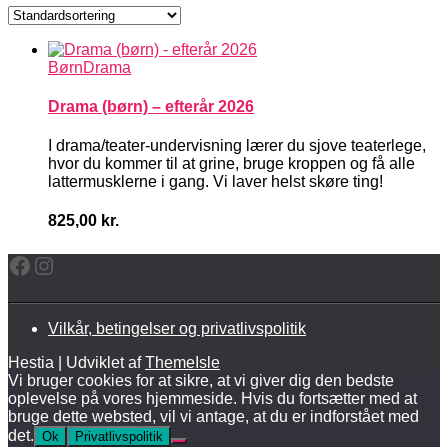
Børn
Drama
Drama (børn) – efterår 2026
I drama/teater-undervisning lærer du sjove teaterlege,
hvor du kommer til at grine, bruge kroppen og få alle
lattermusklerne i gang. Vi laver helst skøre ting!
825,00
kr.
Facebook
Instagram
Vilkår, betingelser og privatlivspolitik
Hestia | Udviklet af
ThemeIsle
Vi bruger cookies for at sikre, at vi giver dig den bedste
oplevelse på vores hjemmeside. Hvis du fortsætter med at
bruge dette websted, vil vi antage, at du er indforstået med
det.
Ok
Privatlivspolitik