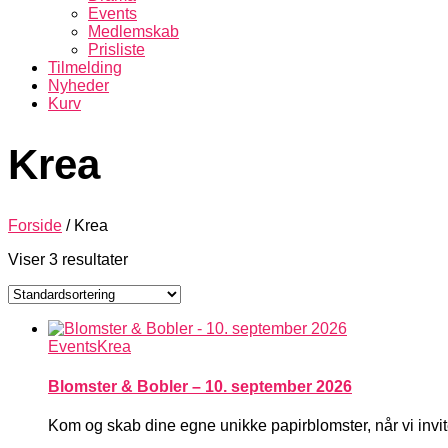
Events
Medlemskab
Prisliste
Tilmelding
Nyheder
Kurv
Krea
Forside
/ Krea
Viser 3 resultater
Events
Krea
Blomster & Bobler – 10. september 2026
Kom og skab dine egne unikke papirblomster, når v
i inv