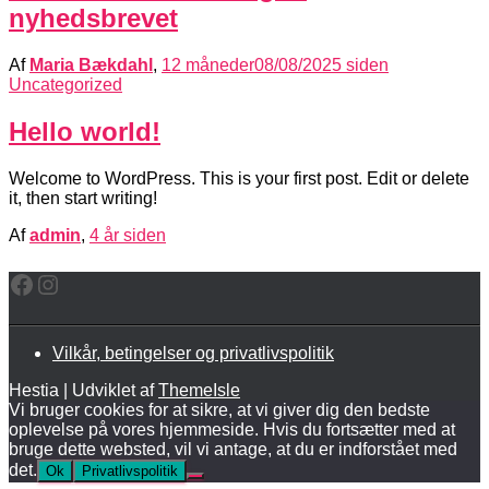
nyhedsbrevet
Af
Maria Bækdahl
,
12 måneder
08/08/2025
siden
Uncategorized
Hello world!
Welcome to WordPress. This is your first post. Edit or delete
it, then start writing!
Af
admin
,
4 år
siden
Facebook
Instagram
Vilkår, betingelser og privatlivspolitik
Hestia | Udviklet af
ThemeIsle
Vi bruger cookies for at sikre, at vi giver dig den bedste
oplevelse på vores hjemmeside. Hvis du fortsætter med at
bruge dette websted, vil vi antage, at du er indforstået med
det.
Ok
Privatlivspolitik